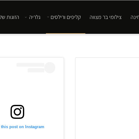
 בר מצווה
קליפים ורילסים
גלריה
הזוגות שלנו
צ