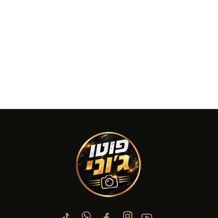
A post shared by PHOTOJONE (@photojone1)
A post shared by PHOTOJONE (@photojone1)