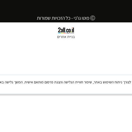
פרטי התקשרות
jonemix85@gmail.com
052-3925212
052-3925212
Ⓒ פוטו גו'ני - כל הזכויות שמורות
בניית אתרים