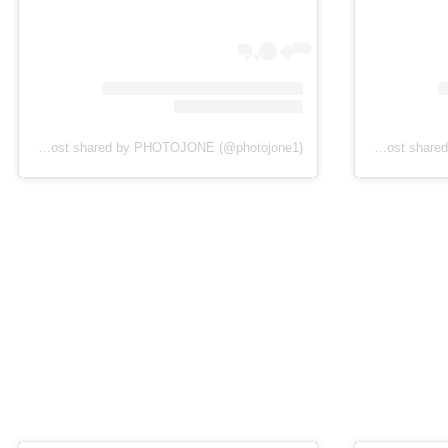
View this post on Instagram
A post shared by PHOTOJONE (@photojone1)
A post shared by PHOTOJONE (@photojone1)