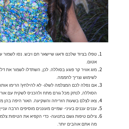
טפלו בציוד שלכם ודאגו שיישאר חם ויבש
.
נסו לשמור ע
אטום
.
מזג אוויר קר פוגע בסוללה
.
לכן
,
השתדלו לשמור את דלת
לשימוש וצריך לחממה
.
אם נפלה לכם המצלמה לשלג
-
לא להילחץ
!
הרימו אות
הסוללה
,
לנתק מכל גורם מתח ולהכניס לשקית עם אור
צאו לצלם בשעות הזריחה והשקיעה
.
האור היפה בהן מד
עננים עננים בעיני
-
שמיים מעוננים מוסיפים הרבה עניין
צילום טיפות גשם בתנועה
-
כדי הקפיא את הטיפות צלמ
מה אתם אוהבים יותר
.