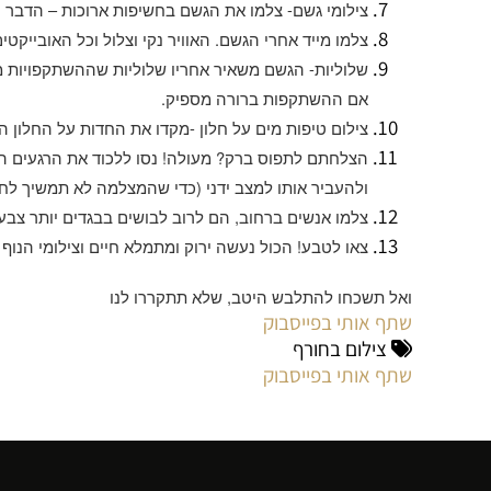
צילומי גשם
-
צלמו את הגשם בחשיפות ארוכות – הדבר י
צלמו מייד אחרי הגשם
.
האוויר נקי וצלול וכל האובייקט
שלוליות
-
הגשם משאיר אחריו שלוליות שההשתקפויות מה
אם ההשתקפות ברורה מספיק
.
צילום טיפות מים על חלון
-
מקדו את החדות על החלון ה
הצלחתם לתפוס ברק
?
מעולה
!
נסו ללכוד את הרגעים ה
ולהעביר אותו למצב ידני
(
כדי שהמצלמה לא תמשיך לחפ
צלמו אנשים ברחוב
,
הם לרוב לבושים בבגדים יותר צבעו
צאו לטבע
!
הכול נעשה ירוק ומתמלא חיים וצילומי הנו
ואל תשכחו להתלבש היטב
,
שלא תתקררו לנו
שתף אותי בפייסבוק
צילום בחורף
שתף אותי בפייסבוק