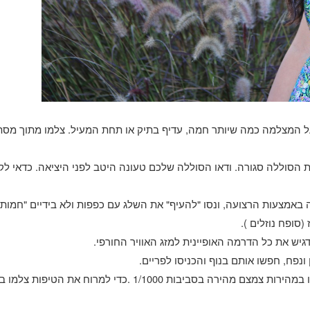
ל המצלמה כמה שיותר חמה
,
עדיף בתיק או תחת המעיל
.
צלמו מתוך מסת
 הסוללה סגורה
.
ודאו הסוללה שלכם טעונה היטב לפני היציאה
.
כדאי לק
ה באמצעות הרצועה
,
ונסו
"
להעיף
"
את השלג עם כפפות ולא בידיים
"
חמות
ז
(
סופח נוזלים
).
גיש את כל הדרמה האופיינית למזג האוויר החורפי
.
 ונפח
,
חפשו אותם בנוף והכניסו לפריים
.
ו במהירות צמצם מהירה בסביבות
1/1000 .
כדי למרוח את הטיפות צלמו ב