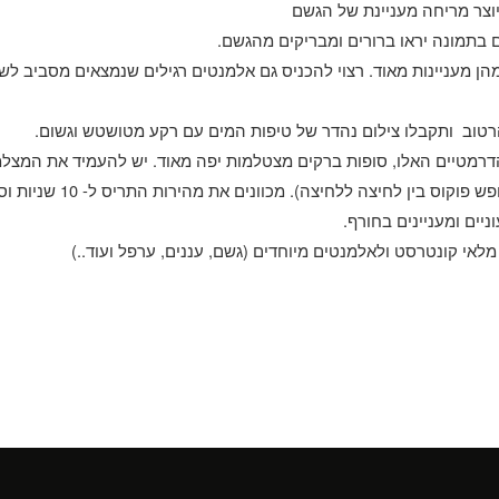
וצר מריחה מעניינת של הגשם
ים בתמונה יראו ברורים ומבריקים מהגשם
.
ן מעניינות מאוד
.
רצוי להכניס גם אלמנטים רגילים שנמצאים מסביב לש
רטוב ותקבלו צילום נהדר של טיפות המים עם רקע מטושטש וגשום
.
דרמטיים האלו
,
סופות ברקים מצטלמות יפה מאוד
.
יש להעמיד את המצלמ
ש פוקוס בין לחיצה ללחיצה
).
מכוונים את מהירות התריס ל
- 10
שניות ו
ניים ומעניינים בחורף
.
ף מלאי קונטרסט ולאלמנטים מיוחדים
(
גשם
,
עננים
,
ערפל ועוד
..)